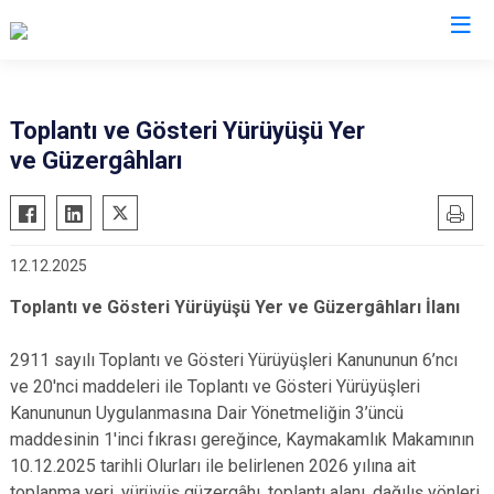
Ankara
Toplantı ve Gösteri Yürüyüşü Yer
ve Güzergâhları
Akyurt
Haymana
Altındağ
Kalecik
Ayaş
Kahramankazan
12.12.2025
Bala
Keçiören
Toplantı ve Gösteri Yürüyüşü Yer ve Güzergâhları İlanı
Beypazarı
Kızılcahamam
Çamlıdere
Mamak
2911 sayılı Toplantı ve Gösteri Yürüyüşleri Kanununun 6’ncı
Çankaya
Nallıhan
ve 20'nci maddeleri ile Toplantı ve Gösteri Yürüyüşleri
Çubuk
Kanununun Uygulanmasına Dair Yönetmeliğin 3’üncü
Polatlı
maddesinin 1'inci fıkrası gereğince, Kaymakamlık Makamının
Elmadağ
Şereflikoçhisar
10.12.2025 tarihli Olurları ile belirlenen 2026 yılına ait
Etimesgut
Sincan
toplanma yeri, yürüyüş güzergâhı, toplantı alanı, dağılış yönleri