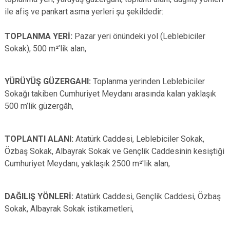
Evren
Yenimahalle
ile afiş ve pankart asma yerleri şu şekildedir:
Gölbaşı
Pursaklar
TOPLANMA YERİ
:
Pazar yeri önündeki yol (Leblebiciler
Güdül
Sokak), 500 m²’lik alan,
YÜRÜYÜŞ GÜZERGAHI:
Toplanma yerinden Leblebiciler
Sokağı takiben Cumhuriyet Meydanı arasında kalan yaklaşık
500 m’lik güzergâh,
TOPLANTI ALANI
:
Atatürk Caddesi, Leblebiciler Sokak,
Özbaş Sokak, Albayrak Sokak ve Gençlik Caddesinin kesiştiği
Cumhuriyet Meydanı, yaklaşık 2500 m²'lik alan,
DAĞILIŞ YÖNLERİ
:
Atatürk Caddesi, Gençlik Caddesi, Özbaş
Sokak, Albayrak Sokak istikametleri,