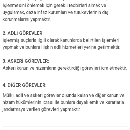
işlenmesini önlemek için gerekli tedbirleri almak ve
Evren
Yenimahalle
uygulamak, ceza infaz kurumları ve tutukevlerinin dış
Gölbaşı
Pursaklar
korunmalarını yapmaktır.
Güdül
2. ADLİ GÖREVLER:
İşlenmiş suçlarla ilgili olarak kanunlarda belirtilen işlemleri
yapmak ve bunlara ilişkin adli hizmetleri yerine getirmektir.
3. ASKERİ GÖREVLER:
Askeri kanun ve nizamların gerektirdiği görevleri icra etmektir.
4. DİĞER GÖREVLER:
Mülki, adli ve askeri görevler dışında kalan ve diğer kanun ve
nizam hükümlerinin icrası ile bunlara dayalı emir ve kararlarla
jandarmaya verilen görevleri yapmaktır.