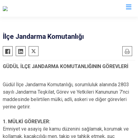
Ankara
İlçe Jandarma Komutanlığı
Akyurt
Haymana
Altındağ
Kalecik
GÜDÜL İLÇE JANDARMA KOMUTANLIĞININ GÖREVLERİ
Ayaş
Kahramankazan
Bala
Keçiören
Güdül İlçe Jandarma Komutanlığı, sorumluluk alanında 2803
Beypazarı
Kızılcahamam
sayılı Jandarma Teşkilat, Görev ve Yetkileri Kanununun 7’nci
Çamlıdere
Mamak
maddesinde belirtilen mülki, adli, askeri ve diğer görevleri
Çankaya
Nallıhan
yerine getirir.
Çubuk
Polatlı
1. MÜLKİ GÖREVLER:
Elmadağ
Şereflikoçhisar
Emniyet ve asayiş ile kamu düzenini sağlamak, korumak ve
Etimesgut
Sincan
kollamak, kaçakçılığı men, takip ve tahkik etmek, suç