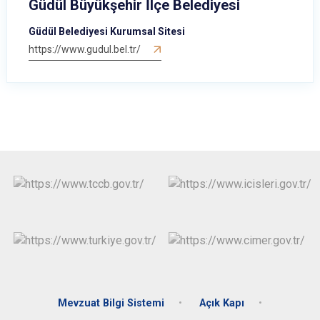
Güdül Büyükşehir İlçe Belediyesi
Evren
Yenimahalle
Güdül Belediyesi Kurumsal Sitesi
Gölbaşı
Pursaklar
https://www.gudul.bel.tr/
Güdül
Mevzuat Bilgi Sistemi
Açık Kapı