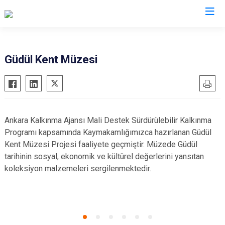
Ankara
Güdül Kent Müzesi
Akyurt
Haymana
Altındağ
Kalecik
Ayaş
Kahramankazan
Ankara Kalkınma Ajansı Mali Destek Sürdürülebilir Kalkınma
Bala
Keçiören
Programı kapsamında Kaymakamlığımızca hazırlanan Güdül
Beypazarı
Kızılcahamam
Kent Müzesi Projesi faaliyete geçmiştir. Müzede Güdül
tarihinin sosyal, ekonomik ve kültürel değerlerini yansıtan
Çamlıdere
Mamak
koleksiyon malzemeleri sergilenmektedir.
Çankaya
Nallıhan
Çubuk
Polatlı
Elmadağ
Şereflikoçhisar
Etimesgut
Sincan